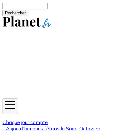
Aller au contenu principal
Rechercher
Jeux
Météo
Horoscope
Newsletters
Chaque jour compte
- Aujourd'hui nous fêtons la
Saint Octavien