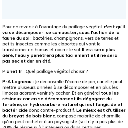
Pour en revenir à l'avantage du paillage végétal,
c'est qu'il
va se décomposer, se composter, sous l'action de la
faune du sol
: bactéries, champignons, vers de terres et
petits insectes comme les cloportes qui vont le
transformer en humus et nourrir le sol.
Il est sera plus
aéré, l'eau y pénétrera plus facilement et il ne sera
pas sec et dur en été
.
Planet.fr :
Quel paillage végétal choisir ?
P-A Lagneau :
Je déconseille l'écorce de pin, car elle peut
mettre plusieurs années à se décomposer et en plus les
limaces adorent venir s'y cacher. Et en général
tous les
résineux car en se décomposant ils dégagent du
terpène, un hydrocarbure naturel qui est fongicide et
bactéricide
donc contre-productif.
Le mieux est d'utiliser
du broyat de bois blanc
, composé majorité de charmille,
qu'on peut racheter à un paysagiste (si il n'y a pas plus de
20% de résineux à l'intérieur) ou dans certaines