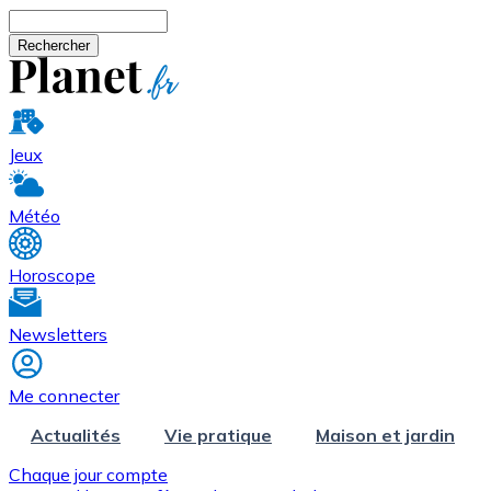
Aller au contenu principal
Rechercher
Jeux
Météo
Horoscope
Newsletters
Me connecter
Actualités
Vie pratique
Maison et jardin
Chaque jour compte