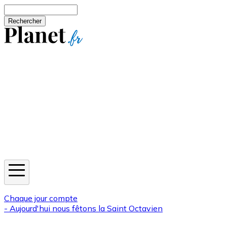
Aller au contenu principal
Rechercher
Jeux
Météo
Horoscope
Newsletters
Chaque jour compte
- Aujourd'hui nous fêtons la
Saint Octavien