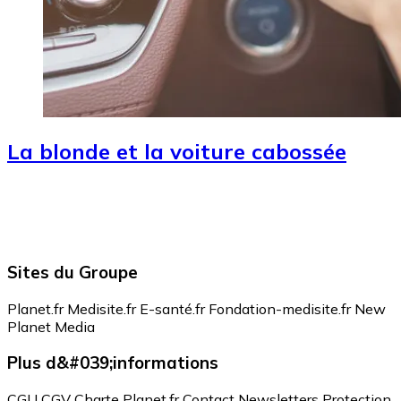
La blonde et la voiture cabossée
Sites du Groupe
Planet.fr
Medisite.fr
E-santé.fr
Fondation-medisite.fr
New
Planet Media
Plus d&#039;informations
CGU
CGV
Charte Planet.fr
Contact
Newsletters
Protection