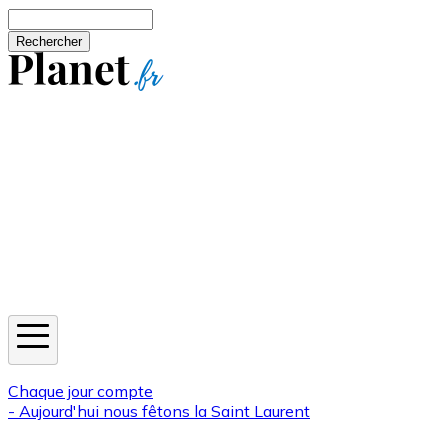
Aller au contenu principal
Rechercher
Jeux
Météo
Horoscope
Newsletters
Chaque jour compte
- Aujourd'hui nous fêtons la
Saint Laurent