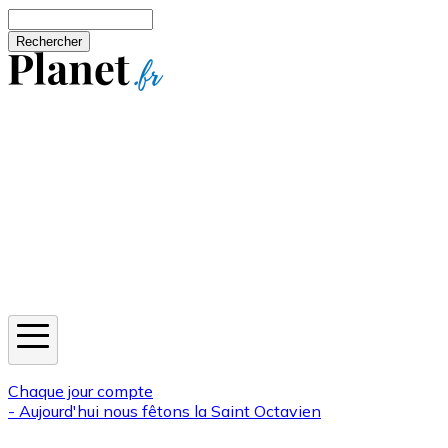
Aller au contenu principal
Rechercher
Jeux
Météo
Horoscope
Newsletters
Chaque jour compte
- Aujourd'hui nous fêtons la
Saint Octavien