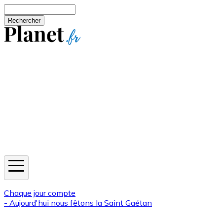
Aller au contenu principal
Rechercher
Jeux
Météo
Horoscope
Newsletters
Chaque jour compte
- Aujourd'hui nous fêtons la
Saint Gaétan