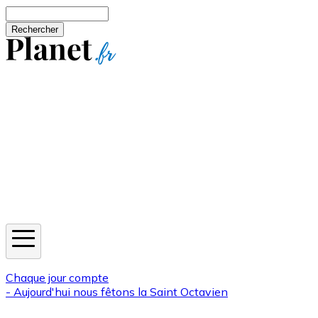
Aller au contenu principal
Rechercher
Jeux
Météo
Horoscope
Newsletters
Chaque jour compte
- Aujourd'hui nous fêtons la
Saint Octavien