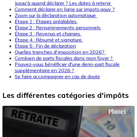
Jusqu'à quand déclarer ? Les dates à retenir
Comment déclarer en ligne sur impots.gouv ?
Zoom sur la déclaration automatique
Étape 1 : Étapes préalables
Étape 2 : Renseignements personnels
Étape 3 : Revenus et charges
Étape 4 : Résumé et signature
Étape 5 : Fin de déclaration
Quelles tranches d'imposition en 2026?
Combien de parts fiscales dans mon foyer ?
Pouvez-vous bénéficier d'une demi-part fiscale
supplémentaire en 2026 ?
Se faire accompagner en cas de doute
Les différentes catégories d'impôts