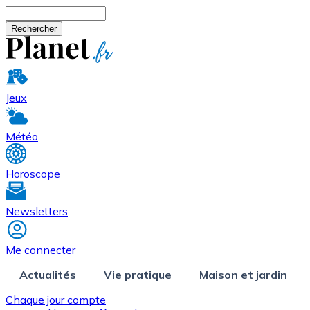
Aller au contenu principal
Rechercher
Jeux
Météo
Horoscope
Newsletters
Me connecter
Actualités
Vie pratique
Maison et jardin
Chaque jour compte