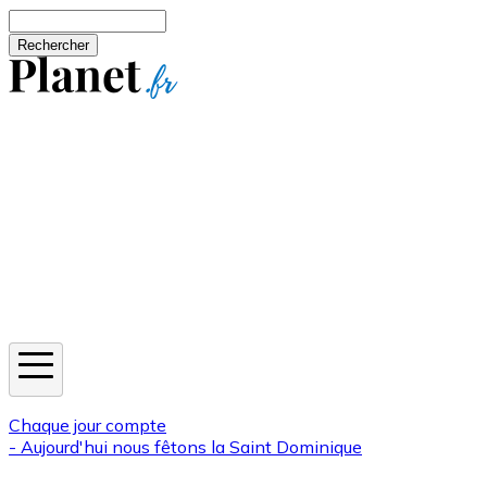
Aller au contenu principal
Rechercher
Jeux
Météo
Horoscope
Newsletters
Chaque jour compte
- Aujourd'hui nous fêtons la
Saint Dominique