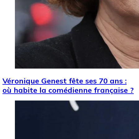
Véronique Genest fête ses 70 ans :
où habite la comédienne française ?
Image