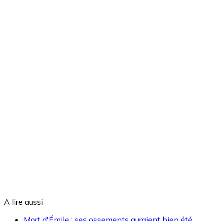
A lire aussi
Mort d'Émile : ses ossements auraient bien été