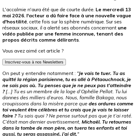
L'accalmie n'aura été que de courte durée.
Le mercredi 13
mai 2026
,
l'acteur a dû faire face à une nouvelle vague
d'hostilité
, cette fois sur la sphère numérique. Sur ses
réseaux sociaux, il a alerté ses abonnés concernant
une
vidéo publiée par une femme inconnue, tenant des
propos décrits comme délirants
.
Vous avez aimé cet article ?
Inscrivez-vous à nos Newsletters
On peut y entendre notamment :
"
Je vais te tuer. Tu as
quitté la région parisienne, tu es allé à Pétaouchnock, je
ne sais pas où. Tu penses que je ne peux pas t’atteindre
?
[...] Tu es un membre de la loge d’Ophélie Pellat. Tu lui
donnes des milliers d’euros. Nous, famille Bakaga, nous
croupissons dans la misère parce que
des ordures comme
toi veulent être célèbres et tu crois que je vais te laisser
faire ?
Tu sais quoi ? Ne pense surtout pas que je t’ai raté.
C’était mon dernier avertissement,
Michaël. Tu retournes
dans la tombe de mon père, on tuera tes enfants et toi
aussi, tu seras assassiné, j’ai dit.
"