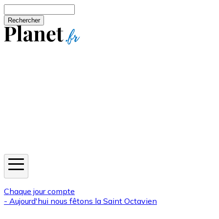
Aller au contenu principal
Rechercher
Jeux
Météo
Horoscope
Newsletters
Chaque jour compte
- Aujourd'hui nous fêtons la
Saint Octavien