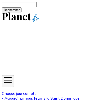
Aller au contenu principal
Rechercher
Jeux
Météo
Horoscope
Newsletters
Chaque jour compte
- Aujourd'hui nous fêtons la
Saint Dominique