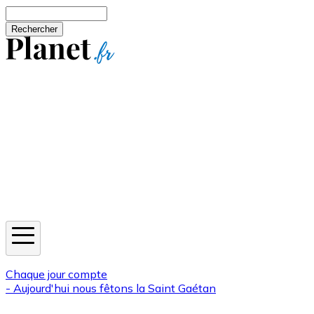
Aller au contenu principal
Rechercher
Jeux
Météo
Horoscope
Newsletters
Chaque jour compte
- Aujourd'hui nous fêtons la
Saint Gaétan