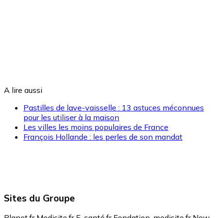
A lire aussi
Pastilles de lave-vaisselle : 13 astuces méconnues
pour les utiliser à la maison
Les villes les moins populaires de France
François Hollande : les perles de son mandat
Sites du Groupe
Planet.fr
Medisite.fr
E-santé.fr
Fondation-medisite.fr
New