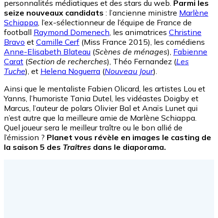
personnalités médiatiques et des stars du web.
Parmi les
seize nouveaux candidats
: l’ancienne ministre
Marlène
Schiappa
, l’ex-sélectionneur de l’équipe de France de
football
Raymond Domenech
, les animatrices
Christine
Bravo
et
Camille Cerf
(Miss France 2015), les comédiens
Anne-Elisabeth Blateau
(
Scènes de ménages
),
Fabienne
Carat
(
Section de recherches
), Théo Fernandez (
Les
Tuche
), et
Helena Noguerra
(
Nouveau Jour
).
Ainsi que le mentaliste Fabien Olicard, les artistes Lou et
Yanns, l’humoriste Tania Dutel, les vidéastes Doigby et
Marcus, l’auteur de polars Olivier Bal et Anaïs Lunet qui
n’est autre que la meilleure amie de Marlène Schiappa.
Quel joueur sera le meilleur traître ou le bon allié de
l’émission ?
Planet vous révèle en images le casting de
la saison 5 des
Traîtres
dans le diaporama.