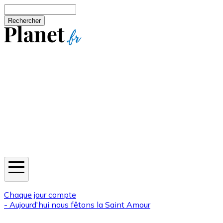
Aller au contenu principal
Rechercher
Jeux
Météo
Horoscope
Newsletters
Chaque jour compte
- Aujourd'hui nous fêtons la
Saint Amour