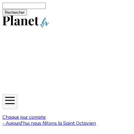
Aller au contenu principal
Rechercher
Jeux
Météo
Horoscope
Newsletters
Chaque jour compte
- Aujourd'hui nous fêtons la
Saint Octavien