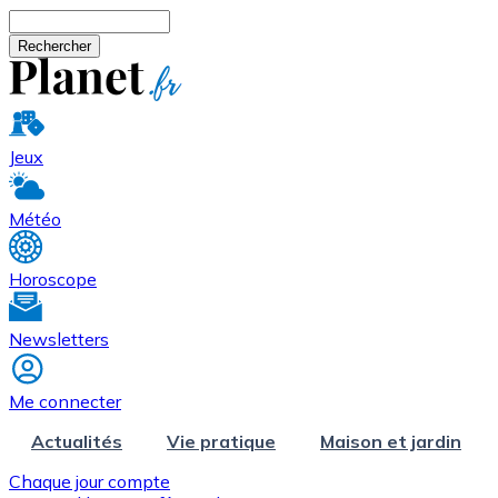
Aller au contenu principal
Rechercher
Jeux
Météo
Horoscope
Newsletters
Me connecter
Actualités
Vie pratique
Maison et jardin
Chaque jour compte