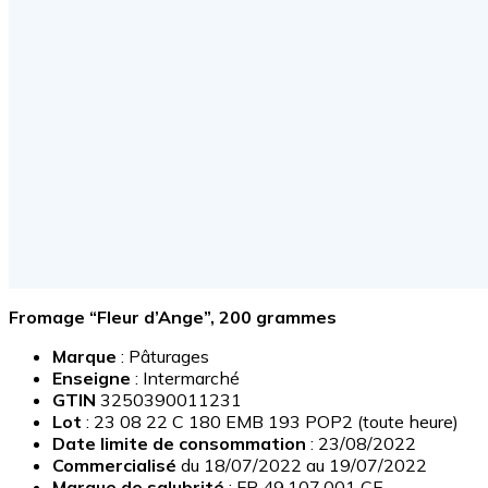
Fromage “Fleur d’Ange”, 200 grammes
Marque
: Pâturages
Enseigne
: Intermarché
GTIN
3250390011231
Lot
: 23 08 22 C 180 EMB 193 POP2 (toute heure)
Date limite de consommation
: 23/08/2022
Commercialisé
du 18/07/2022 au 19/07/2022
Marque de salubrité
: FR 49.107.001 CE