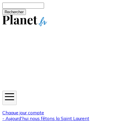
Aller au contenu principal
Rechercher
Jeux
Météo
Horoscope
Newsletters
Chaque jour compte
- Aujourd'hui nous fêtons la
Saint Laurent