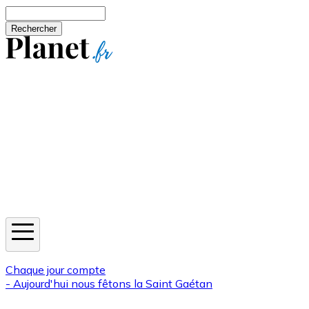
Aller au contenu principal
Rechercher
Jeux
Météo
Horoscope
Newsletters
Chaque jour compte
- Aujourd'hui nous fêtons la
Saint Gaétan