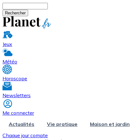
Aller au contenu principal
Rechercher
Jeux
Météo
Horoscope
Newsletters
Me connecter
Actualités
Vie pratique
Maison et jardin
Chaque jour compte