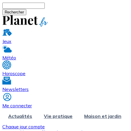
Aller au contenu principal
Rechercher
Jeux
Météo
Horoscope
Newsletters
Me connecter
Actualités
Vie pratique
Maison et jardin
Chaque jour compte