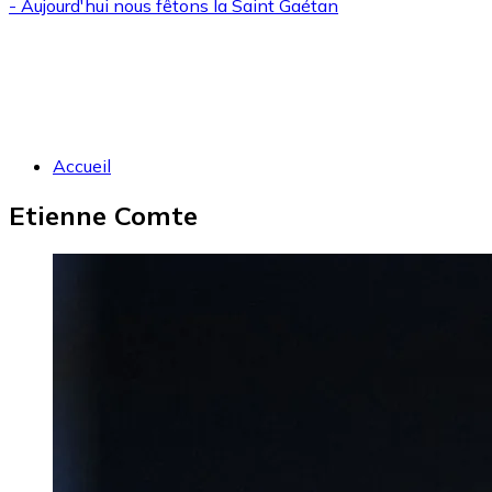
- Aujourd'hui nous fêtons la
Saint Gaétan
Accueil
Etienne Comte
Image