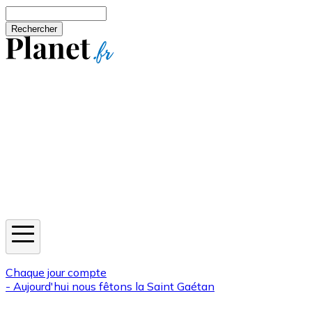
Aller au contenu principal
Rechercher
Jeux
Météo
Horoscope
Newsletters
Chaque jour compte
- Aujourd'hui nous fêtons la
Saint Gaétan