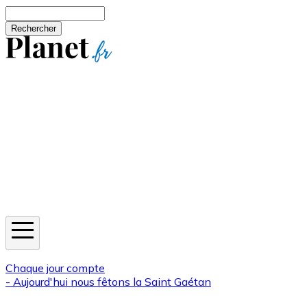
Aller au contenu principal
Rechercher
Jeux
Météo
Horoscope
Newsletters
Chaque jour compte
- Aujourd'hui nous fêtons la
Saint Gaétan