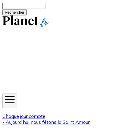
Aller au contenu principal
Rechercher
Jeux
Météo
Horoscope
Newsletters
Chaque jour compte
- Aujourd'hui nous fêtons la
Saint Amour