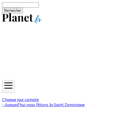
Aller au contenu principal
Rechercher
Jeux
Météo
Horoscope
Newsletters
Chaque jour compte
- Aujourd'hui nous fêtons la
Saint Dominique