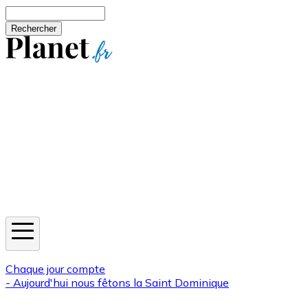
Aller au contenu principal
Rechercher
Jeux
Météo
Horoscope
Newsletters
Chaque jour compte
- Aujourd'hui nous fêtons la
Saint Dominique