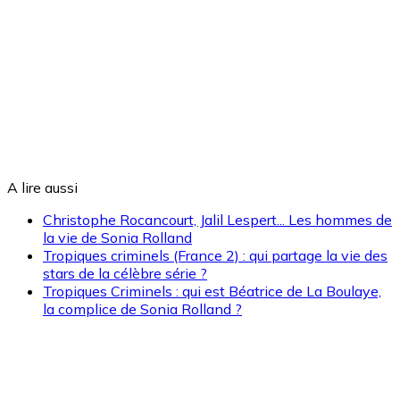
A lire aussi
Christophe Rocancourt, Jalil Lespert... Les hommes de
la vie de Sonia Rolland
Tropiques criminels (France 2) : qui partage la vie des
stars de la célèbre série ?
Tropiques Criminels : qui est Béatrice de La Boulaye,
la complice de Sonia Rolland ?