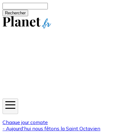
Aller au contenu principal
Rechercher
Jeux
Météo
Horoscope
Newsletters
Chaque jour compte
- Aujourd'hui nous fêtons la
Saint Octavien