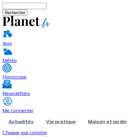
Aller au contenu principal
Rechercher
Jeux
Météo
Horoscope
Newsletters
Me connecter
Actualités
Vie pratique
Maison et jardin
Chaque jour compte