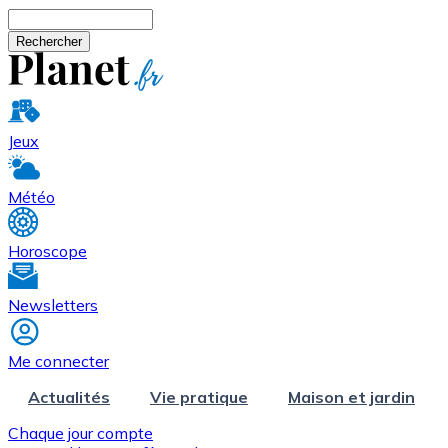
Aller au contenu principal
Rechercher
Jeux
Météo
Horoscope
Newsletters
Me connecter
Actualités
Vie pratique
Maison et jardin
Chaque jour compte