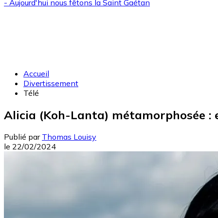
- Aujourd'hui nous fêtons la
Saint Gaétan
Accueil
Divertissement
Télé
Alicia (Koh-Lanta) métamorphosée : 
Publié par
Thomas Louisy
le
22/02/2024