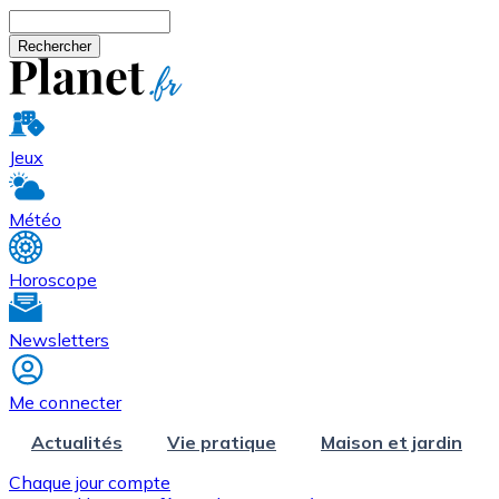
Aller au contenu principal
Rechercher
Jeux
Météo
Horoscope
Newsletters
Me connecter
Actualités
Vie pratique
Maison et jardin
Chaque jour compte