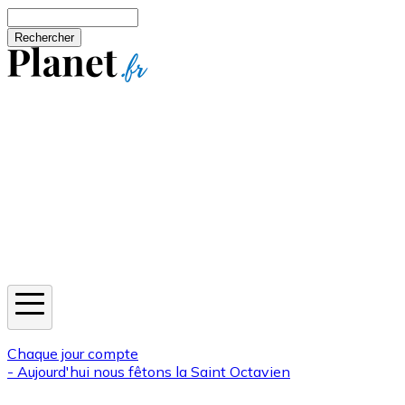
Aller au contenu principal
Rechercher
Jeux
Météo
Horoscope
Newsletters
Chaque jour compte
- Aujourd'hui nous fêtons la
Saint Octavien