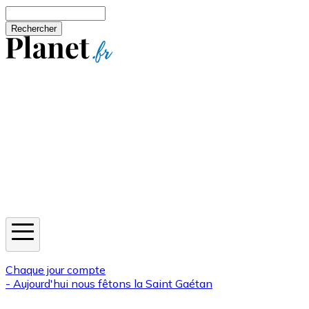
Aller au contenu principal
Rechercher
Jeux
Météo
Horoscope
Newsletters
Chaque jour compte
- Aujourd'hui nous fêtons la
Saint Gaétan