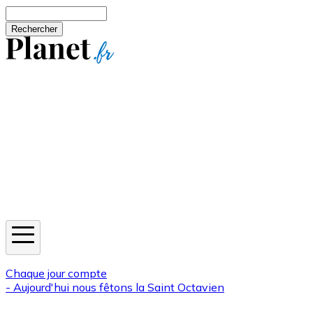
Aller au contenu principal
Rechercher
Jeux
Météo
Horoscope
Newsletters
Chaque jour compte
- Aujourd'hui nous fêtons la
Saint Octavien