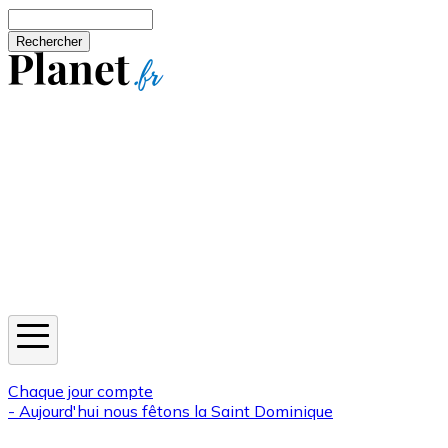
Aller au contenu principal
Rechercher
Jeux
Météo
Horoscope
Newsletters
Chaque jour compte
- Aujourd'hui nous fêtons la
Saint Dominique