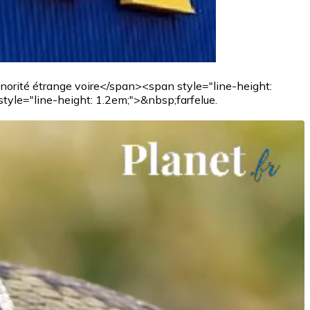
rité étrange voire</span><span style="line-height:
e="line-height: 1.2em;">&nbsp;farfelue.