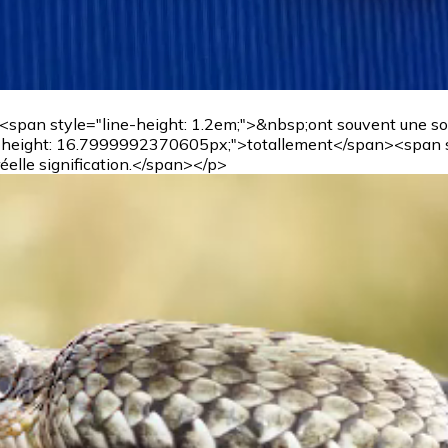
an style="line-height: 1.2em;">&nbsp;ont souvent une sono
ight: 16.7999992370605px;">totallement</span><span styl
elle signification.</span></p>