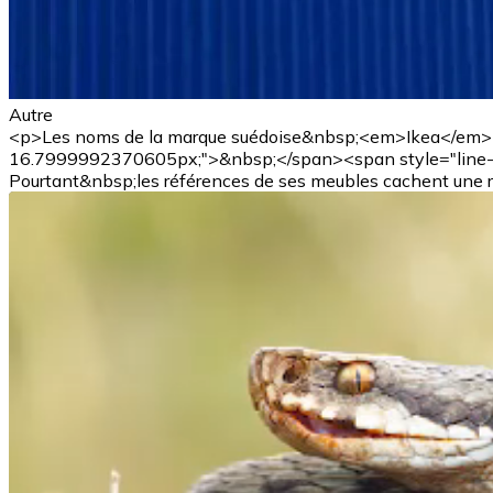
Autre
<p>Les noms de la marque suédoise&nbsp;<em>Ikea</em><sp
16.7999992370605px;">&nbsp;</span><span style="line-he
Pourtant&nbsp;les références de ses meubles cachent une ré