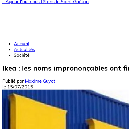
- Aujourd'hui nous fêtons la
Saint Gaétan
Accueil
Actualités
Société
Ikea : les noms imprononçables ont fi
Publié par
Maxime Guyot
le
15/07/2015