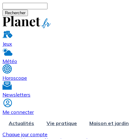
Aller au contenu principal
Rechercher
Jeux
Météo
Horoscope
Newsletters
Me connecter
Actualités
Vie pratique
Maison et jardin
Chaque jour compte