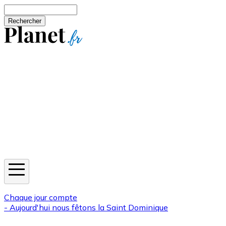
Aller au contenu principal
Rechercher
Jeux
Météo
Horoscope
Newsletters
Chaque jour compte
- Aujourd'hui nous fêtons la
Saint Dominique