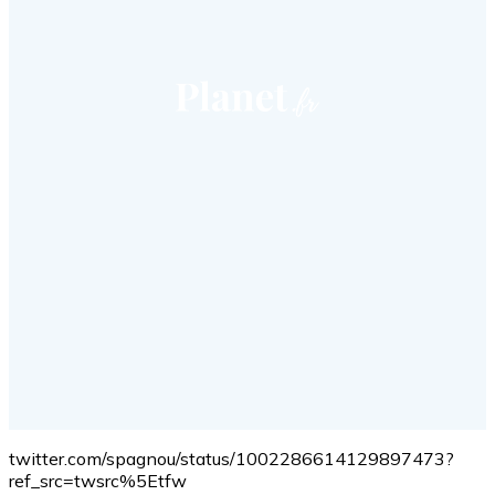
twitter.com/spagnou/status/1002286614129897473?
ref_src=twsrc%5Etfw