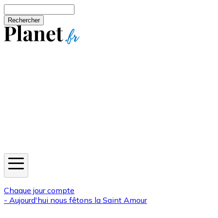
Aller au contenu principal
Rechercher
Jeux
Météo
Horoscope
Newsletters
Chaque jour compte
- Aujourd'hui nous fêtons la
Saint Amour