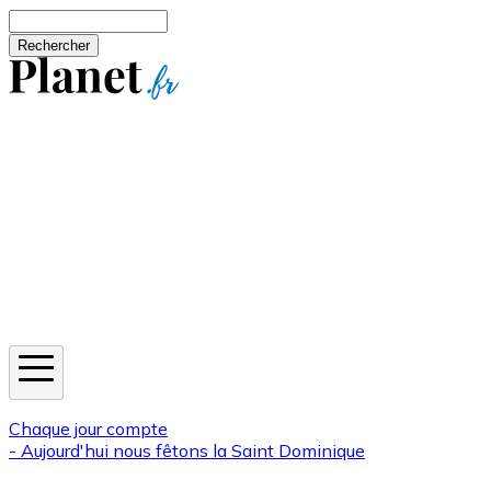
Aller au contenu principal
Rechercher
Jeux
Météo
Horoscope
Newsletters
Chaque jour compte
- Aujourd'hui nous fêtons la
Saint Dominique