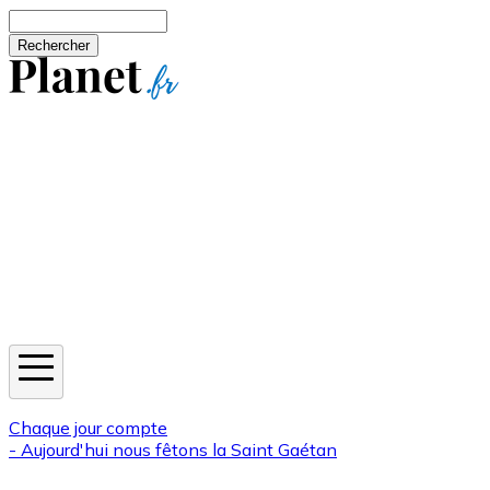
Aller au contenu principal
Rechercher
Jeux
Météo
Horoscope
Newsletters
Chaque jour compte
- Aujourd'hui nous fêtons la
Saint Gaétan