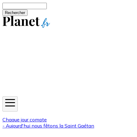
Aller au contenu principal
Rechercher
Jeux
Météo
Horoscope
Newsletters
Chaque jour compte
- Aujourd'hui nous fêtons la
Saint Gaétan