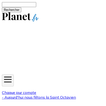
Aller au contenu principal
Rechercher
Jeux
Météo
Horoscope
Newsletters
Chaque jour compte
- Aujourd'hui nous fêtons la
Saint Octavien