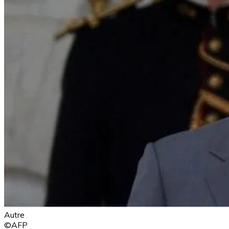
Autre
©AFP