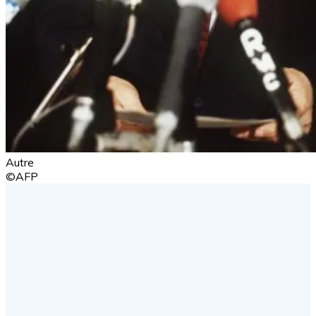
Autre
©AFP