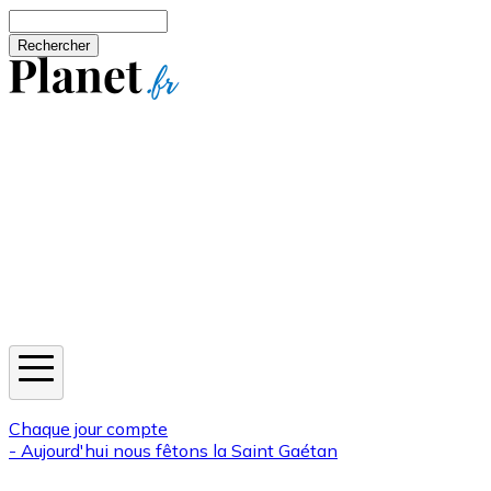
Aller au contenu principal
Rechercher
Jeux
Météo
Horoscope
Newsletters
Chaque jour compte
- Aujourd'hui nous fêtons la
Saint Gaétan