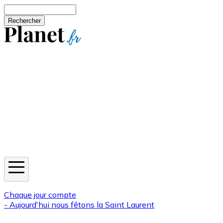
Aller au contenu principal
Rechercher
Jeux
Météo
Horoscope
Newsletters
Chaque jour compte
- Aujourd'hui nous fêtons la
Saint Laurent