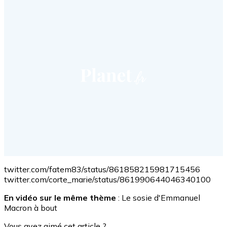
twitter.com/fatem83/status/861858215981715456
twitter.com/corte_marie/status/861990644046340100
En vidéo sur le même thème
: Le sosie d'Emmanuel
Macron à bout
Vous avez aimé cet article ?