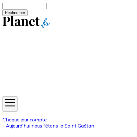
Aller au contenu principal
Rechercher
Jeux
Météo
Horoscope
Newsletters
Chaque jour compte
- Aujourd'hui nous fêtons la
Saint Gaétan