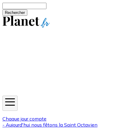
Aller au contenu principal
Rechercher
Jeux
Météo
Horoscope
Newsletters
Chaque jour compte
- Aujourd'hui nous fêtons la
Saint Octavien