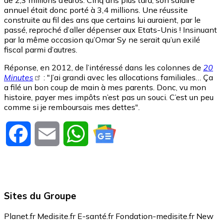
de 2,3 millions d’euros. Cinq ans plus tard, son salaire
annuel était donc porté à 3,4 millions. Une réussite
construite au fil des ans que certains lui auraient, par le
passé, reproché d’aller dépenser aux Etats-Unis ! Insinuant
par la même occasion qu’Omar Sy ne serait qu’un exilé
fiscal parmi d’autres.
Réponse, en 2012, de l’intéressé dans les colonnes de
20
Minutes
: "J’ai grandi avec les allocations familiales… Ça
a filé un bon coup de main à mes parents. Donc, vu mon
histoire, payer mes impôts n’est pas un souci. C’est un peu
comme si je remboursais mes dettes".
Facebook
Email
WhatsApp
Sites du Groupe
Planet.fr
Medisite.fr
E-santé.fr
Fondation-medisite.fr
New