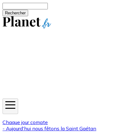
Aller au contenu principal
Rechercher
Jeux
Météo
Horoscope
Newsletters
Chaque jour compte
- Aujourd'hui nous fêtons la
Saint Gaétan