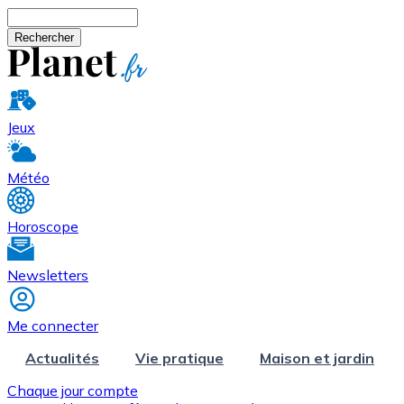
Aller au contenu principal
Rechercher
Jeux
Météo
Horoscope
Newsletters
Me connecter
Actualités
Vie pratique
Maison et jardin
Chaque jour compte