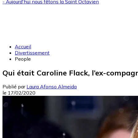
- Aujourd'hui nous fêtons la
Saint Octavien
Accueil
Divertissement
People
Qui était Caroline Flack, l’ex-compagn
Publié par
Laura Afonso Almeida
le
17/02/2020