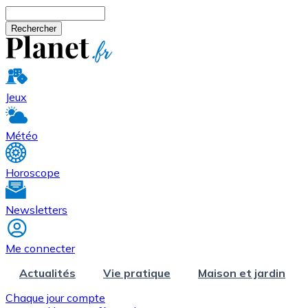
Aller au contenu principal
Rechercher
Jeux
Météo
Horoscope
Newsletters
Me connecter
Actualités
Vie pratique
Maison et jardin
Chaque jour compte