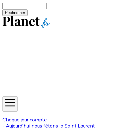
Aller au contenu principal
Rechercher
Jeux
Météo
Horoscope
Newsletters
Chaque jour compte
- Aujourd'hui nous fêtons la
Saint Laurent