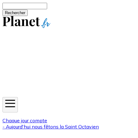
Aller au contenu principal
Rechercher
Jeux
Météo
Horoscope
Newsletters
Chaque jour compte
- Aujourd'hui nous fêtons la
Saint Octavien