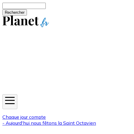
Aller au contenu principal
Rechercher
Jeux
Météo
Horoscope
Newsletters
Chaque jour compte
- Aujourd'hui nous fêtons la
Saint Octavien