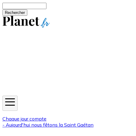
Aller au contenu principal
Rechercher
Jeux
Météo
Horoscope
Newsletters
Chaque jour compte
- Aujourd'hui nous fêtons la
Saint Gaétan